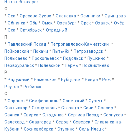
Новочебоксарск
О
*
Оха
*
Орехово-Зуево
*
Оленевка
*
Осинники
*
Одинцово
*
Обнинск
*
Обь
*
Омск
*
Оренбург
*
Орск
*
Оханск
*
Очёр
*
Оса
*
Октябрьск
*
Отрадный
П
*
Павловский Посад
*
Петропавловск-Камчатский
*
Пойковский
*
Покачи
*
Пыть-Ях
*
Петрозаводск
*
Полысаево
*
Прокопьевск
*
Подольск
*
Пушкино
*
Первоуральск
*
Полевской
*
Пермь
*
Похвистнево
Р
*
Радужный
*
Раменское
*
Рубцовск
*
Ревда
*
Реж
*
Реутов
*
Рыбинск
С
*
Саранск
*
Симферополь
*
Советский
*
Сургут
*
Сыктывкар
*
Ставрополь
*
Старица
*
Сочи
*
Салаир
*
Саянск
*
Свирск
*
Слюдянка
*
Сергиев Посад
*
Серпухов
*
Салехард
*
Славгород
*
Серов
*
Северск
*
Славянск-на-
Кубани
*
Сосновоборск
*
Ступино
*
Соль-Илецк
*