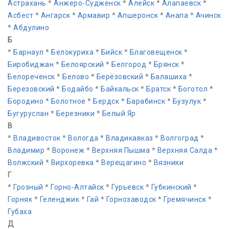
Астрахань
*
Анжеро-Судженск
*
Алейск
*
Алапаевск
*
Асбест
*
Ангарск
*
Армавир
*
Апшеронск
*
Анапа
*
Ачинск
*
Абдулино
Б
*
Барнаул
*
Белокуриха
*
Бийск
*
Благовещенск
*
Биробиджан
*
Белоярский
*
Белгород
*
Брянск
*
Белореченск
*
Белово
*
Берёзовский
*
Балашиха
*
Березовский
*
Бодайбо
*
Байкальск
*
Братск
*
Боготол
*
Бородино
*
Болотное
*
Бердск
*
Барабинск
*
Бузулук
*
Бугуруслан
*
Березники
*
Белый Яр
В
*
Владивосток
*
Вологда
*
Владикавказ
*
Волгоград
*
Владимир
*
Воронеж
*
Верхняя Пышма
*
Верхняя Салда
*
Волжский
*
Вирхоревка
*
Верещагино
*
Вязники
Г
*
Грозный
*
Горно-Алтайск
*
Гурьевск
*
Губкинский
*
Горняк
*
Геленджик
*
Гай
*
Горнозаводск
*
Гремячинск
*
Губаха
Д