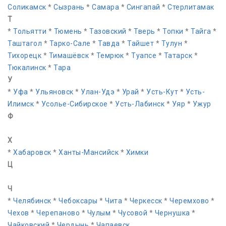
Соликамск
*
Сызрань
*
Самара
*
Сингапай
*
Стерлитамак
Т
*
Тольятти
*
Тюмень
*
Тазовский
*
Тверь
*
Топки
*
Тайга
*
Таштагол
*
Тарко-Сале
*
Тавда
*
Тайшет
*
Тулун
*
Тихорецк
*
Тимашёвск
*
Темрюк
*
Туапсе
*
Татарск
*
Тюкалинск
*
Тара
У
*
Уфа
*
Ульяновск
*
Улан-Удэ
*
Урай
*
Усть-Кут
*
Усть-
Илимск
*
Усолье-Сибирское
*
Усть-Лабинск
*
Уяр
*
Ужур
Ф
Х
*
Хабаровск
*
Ханты-Мансийск
*
Химки
Ц
Ч
*
Челябинск
*
Чебоксары
*
Чита
*
Черкесск
*
Черемхово
*
Чехов
*
Черепаново
*
Чулым
*
Чусовой
*
Чернушка
*
Чайковский
*
Чердынь
*
Чапаевск