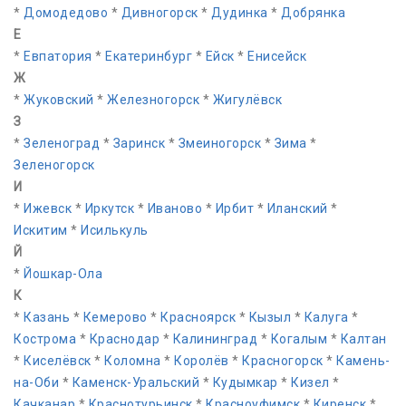
*
Домодедово
*
Дивногорск
*
Дудинка
*
Добрянка
Е
*
Евпатория
*
Екатеринбург
*
Ейск
*
Енисейск
Ж
*
Жуковский
*
Железногорск
*
Жигулёвск
З
*
Зеленоград
*
Заринск
*
Змеиногорск
*
Зима
*
Зеленогорск
И
*
Ижевск
*
Иркутск
*
Иваново
*
Ирбит
*
Иланский
*
Искитим
*
Исилькуль
Й
*
Йошкар-Ола
К
*
Казань
*
Кемерово
*
Красноярск
*
Кызыл
*
Калуга
*
Кострома
*
Краснодар
*
Калининград
*
Когалым
*
Калтан
*
Киселёвск
*
Коломна
*
Королёв
*
Красногорск
*
Камень-
на-Оби
*
Каменск-Уральский
*
Кудымкар
*
Кизел
*
Качканар
*
Краснотурьинск
*
Красноуфимск
*
Киренск
*