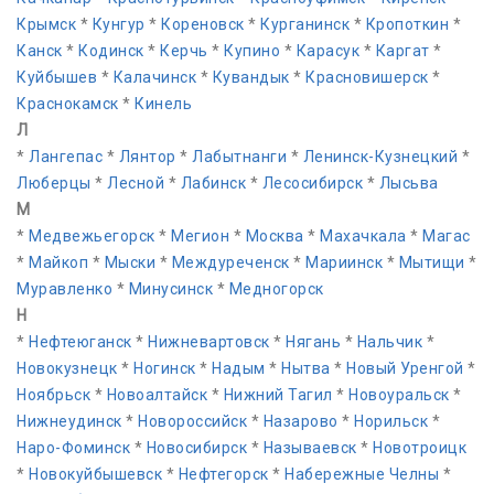
Крымск
*
Кунгур
*
Кореновск
*
Курганинск
*
Кропоткин
*
Канск
*
Кодинск
*
Керчь
*
Купино
*
Карасук
*
Каргат
*
Куйбышев
*
Калачинск
*
Кувандык
*
Красновишерск
*
Краснокамск
*
Кинель
Л
*
Лангепас
*
Лянтор
*
Лабытнанги
*
Ленинск-Кузнецкий
*
Люберцы
*
Лесной
*
Лабинск
*
Лесосибирск
*
Лысьва
М
*
Медвежьегорск
*
Мегион
*
Москва
*
Махачкала
*
Магас
*
Майкоп
*
Мыски
*
Междуреченск
*
Мариинск
*
Мытищи
*
Муравленко
*
Минусинск
*
Медногорск
Н
*
Нефтеюганск
*
Нижневартовск
*
Нягань
*
Нальчик
*
Новокузнецк
*
Ногинск
*
Надым
*
Нытва
*
Новый Уренгой
*
Ноябрьск
*
Новоалтайск
*
Нижний Тагил
*
Новоуральск
*
Нижнеудинск
*
Новороссийск
*
Назарово
*
Норильск
*
Наро-Фоминск
*
Новосибирск
*
Называевск
*
Новотроицк
*
Новокуйбышевск
*
Нефтегорск
*
Набережные Челны
*