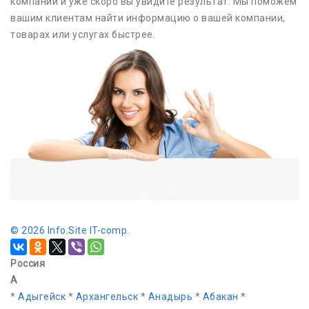
компании и уже скоро вы увидите результат. Мы поможем
вашим клиентам найти информацию о вашей компании,
товарах или услугах быстрее.
©
2026 lnfo.Site IT-comp.
Россия
А
*
Адыгейск
*
Архангельск
*
Анадырь
*
Абакан
*