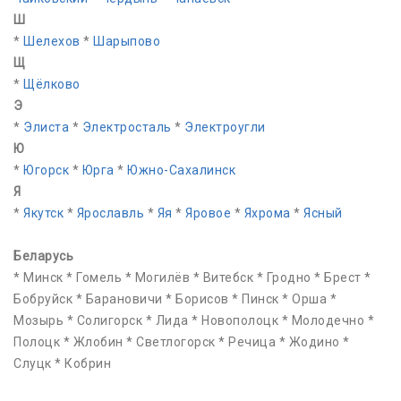
Ш
*
Шелехов
*
Шарыпово
Щ
*
Щёлково
Э
*
Элиста
*
Электросталь
*
Электроугли
Ю
*
Югорск
*
Юрга
*
Южно-Сахалинск
Я
*
Якутск
*
Ярославль
*
Яя
*
Яровое
*
Яхрома
*
Ясный
Беларусь
* Минск * Гомель * Могилёв * Витебск * Гродно * Брест *
Бобруйск * Барановичи * Борисов * Пинск * Орша *
Мозырь * Солигорск * Лида * Новополоцк * Молодечно *
Полоцк * Жлобин * Светлогорск * Речица * Жодино *
Слуцк * Кобрин